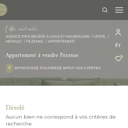
V
o
r
e
r
e
c
e
c
e
AGENCE IMMOBILIÈRE À CAUX ET MAUREILHAN
VENTE
HERAULT
PEZENAS
APPARTEMENT
Effectuer une recherche
Fr
Appartement à vendre Pezenas
et trouver le bien qui correspond à vos
0
critères
0
annonce(s) trouvée(s) selon vos critères
Type d'offre
Vente
Type de bien
Désolé
Sélectionner
Aucun bien ne correspond à vos critères de
recherche