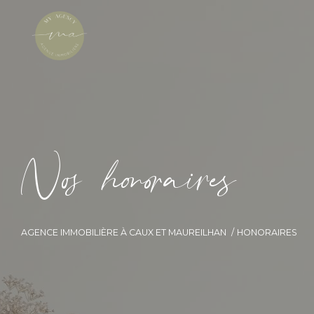
N
o
h
o
o
a
i
e
AGENCE IMMOBILIÈRE À CAUX ET MAUREILHAN
HONORAIRES