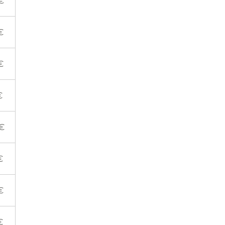
€
€
€
€
€
€
€
€