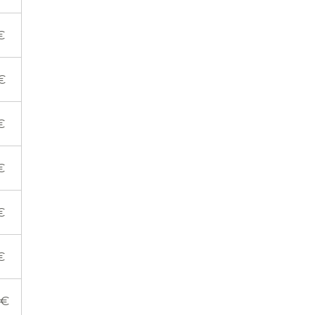
€
€
€
€
€
€
 €