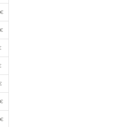
 €
 €
€
€
€
 €
 €