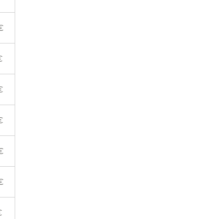
€
€
€
€
€
€
€