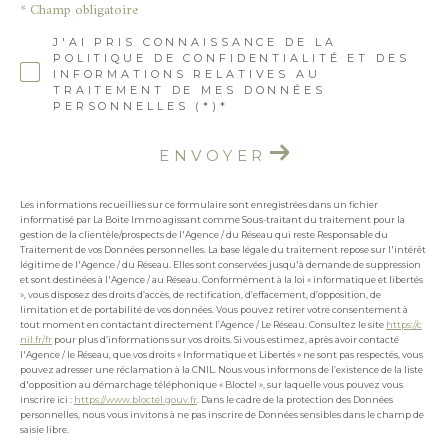
* Champ obligatoire
J'AI PRIS CONNAISSANCE DE LA
POLITIQUE DE CONFIDENTIALITÉ ET DES
INFORMATIONS RELATIVES AU
TRAITEMENT DE MES DONNÉES
PERSONNELLES (*)*
ENVOYER
Les informations recueillies sur ce formulaire sont enregistrées dans un fichier
informatisé par La Boite Immo agissant comme Sous-traitant du traitement pour la
gestion de la clientèle/prospects de l'Agence / du Réseau qui reste Responsable du
Traitement de vos Données personnelles. La base légale du traitement repose sur l'intérêt
légitime de l'Agence / du Réseau. Elles sont conservées jusqu'à demande de suppression
et sont destinées à l'Agence / au Réseau. Conformément à la loi « informatique et libertés
», vous disposez des droits d’accès, de rectification, d’effacement, d’opposition, de
limitation et de portabilité de vos données. Vous pouvez retirer votre consentement à
tout moment en contactant directement l’Agence / Le Réseau. Consultez le site
https://c
nil.fr/fr
pour plus d’informations sur vos droits. Si vous estimez, après avoir contacté
l'Agence / le Réseau, que vos droits « Informatique et Libertés » ne sont pas respectés, vous
pouvez adresser une réclamation à la CNIL. Nous vous informons de l’existence de la liste
d'opposition au démarchage téléphonique « Bloctel », sur laquelle vous pouvez vous
inscrire ici :
https://www.bloctel.gouv.fr
. Dans le cadre de la protection des Données
personnelles, nous vous invitons à ne pas inscrire de Données sensibles dans le champ de
saisie libre.