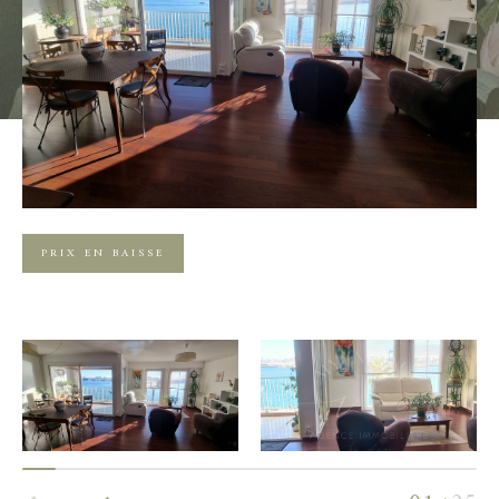
Budget
Pièces
0
1
2
3
4
5
Localisation
PRIX EN BAISSE
Surface
AFFINER LES CRITÈRES