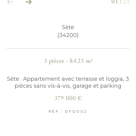
01
25
/
Parking
Terrasse
Piscine
FILTRER PAR
Sète
(34200)
Coups de coeur
Exclusivités
Nouveautés
3 pièces - 84,25 m²
RECHERCHER
Sète : Appartement avec terrasse et loggia, 3
pièces sans vis-à-vis, garage et parking
379 000 €
REF : DFD002