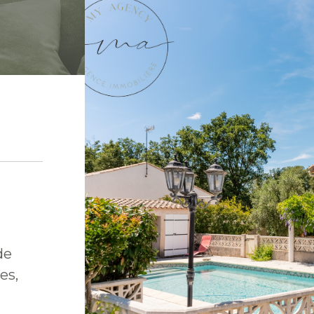
de
es,