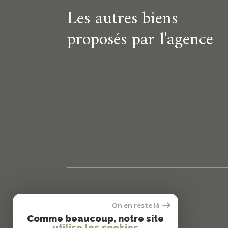
Les autres biens
proposés par l'agence
On en reste là
My Agency
Comme beaucoup, notre site
utilise les cookies