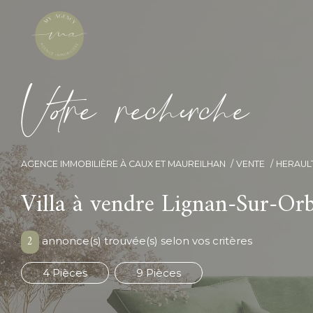
V
o
r
e
r
e
c
e
c
e
AGENCE IMMOBILIÈRE À CAUX ET MAUREILHAN
VENTE
HERAUL
Villa à vendre Lignan-Sur-Or
2
annonce(s) trouvée(s) selon vos critères
4 Pièces
9 Pièces