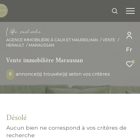
V
o
r
e
r
e
c
e
c
e
AGENCE IMMOBILIÈRE À CAUX ET MAUREILHAN
VENTE
HERAULT
MARAUSSAN
Effectuer une recherche
Fr
Vente immobilière Maraussan
et trouver le bien qui correspond à vos
0
critères
0
annonce(s) trouvée(s) selon vos critères
Type d'offre
Vente
Type de bien
Désolé
Sélectionner
Aucun bien ne correspond à vos critères de
recherche