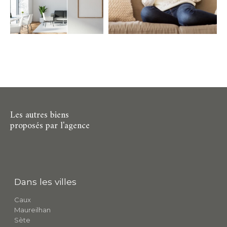
Parking
Terrasse
Piscine
FILTRER PAR
Coups de coeur
Exclusivités
Nouveautés
RECHERCHER
Les autres biens
proposés par l'agence
Dans les villes
Caux
Maureilhan
Sète