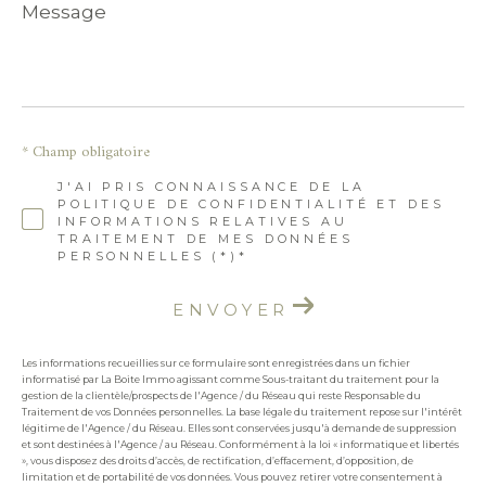
Message
*
* Champ obligatoire
J'AI PRIS CONNAISSANCE DE LA
POLITIQUE DE CONFIDENTIALITÉ ET DES
INFORMATIONS RELATIVES AU
TRAITEMENT DE MES DONNÉES
PERSONNELLES (*)*
ENVOYER
Les informations recueillies sur ce formulaire sont enregistrées dans un fichier
informatisé par La Boite Immo agissant comme Sous-traitant du traitement pour la
gestion de la clientèle/prospects de l'Agence / du Réseau qui reste Responsable du
Traitement de vos Données personnelles. La base légale du traitement repose sur l'intérêt
légitime de l'Agence / du Réseau. Elles sont conservées jusqu'à demande de suppression
et sont destinées à l'Agence / au Réseau. Conformément à la loi « informatique et libertés
», vous disposez des droits d’accès, de rectification, d’effacement, d’opposition, de
limitation et de portabilité de vos données. Vous pouvez retirer votre consentement à