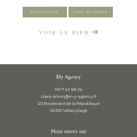
EXCLUSIVITÉ
COUP DE COEUR
VOIR LE BIEN
My Agency
06 71 43 88 34
claire.simon@m-y-agency.fr
122 Boulevard de la République
34350
valras-plage
Nous suivre sur