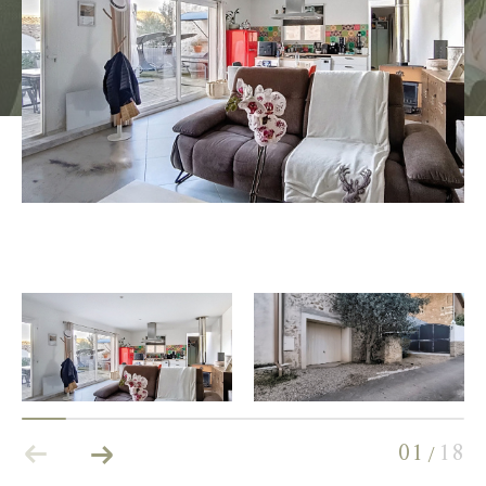
Budget
Pièces
0
1
2
3
4
5
Localisation
Surface
AFFINER LES CRITÈRES
01
18
/