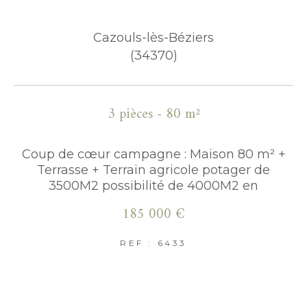
Parking
Terrasse
Piscine
Cazouls-lès-Béziers
FILTRER PAR
(34370)
Coups de coeur
Exclusivités
Nouveautés
3 pièces - 80 m²
RECHERCHER
Coup de cœur campagne : Maison 80 m² +
Terrasse + Terrain agricole potager de
3500M2 possibilité de 4000M2 en
185 000 €
REF : 6433