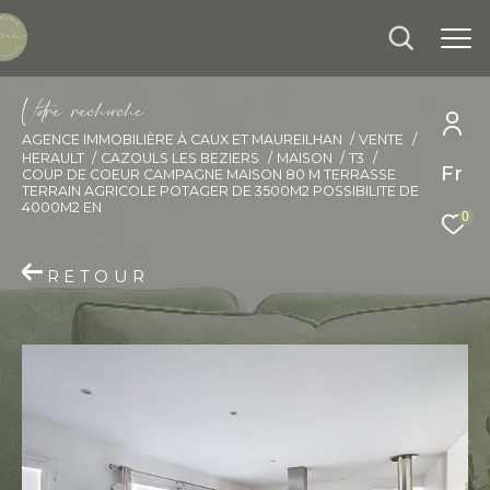
V
o
r
e
r
e
c
e
c
e
AGENCE IMMOBILIÈRE À CAUX ET MAUREILHAN
VENTE
HERAULT
CAZOULS LES BEZIERS
MAISON
T3
Effectuer une recherche
Fr
COUP DE COEUR CAMPAGNE MAISON 80 M TERRASSE
TERRAIN AGRICOLE POTAGER DE 3500M2 POSSIBILITE DE
4000M2 EN
et trouver le bien qui correspond à vos
0
critères
RETOUR
Type d'offre
Vente
Type de bien
Sélectionner