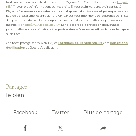
tout moment en contactant directement l’Agence / Le Réseau. Consultez le site
https://c
nil.fr/fr
pour plus d’informations sur vos droits. Si vous estimez, après avoir contacté
l'Agence / le Réseau, que vos droits « Informatique et Libertés » ne sont pas respectés, vous
pouvez adresser une réclamation à la CNIL. Nous vous informons de l’existence de la liste
d'opposition au démarchage téléphonique « Bloctel », sur laquelle vous pouvez vous
inscrire ici :
https://www.bloctel.gouv.fr
. Dans le cadre de la protection des Données
personnelles, nous vous invitons à ne pas inscrire de Données sensibles dans le champ de
saisie libre.
Ce site est protégé par reCAPTCHA, les
Politiques de Confidentialité
et es
Conditions
d'utilisation
de Google s'appliquent.
partager
le bien
Facebook
Twitter
Plus de partage