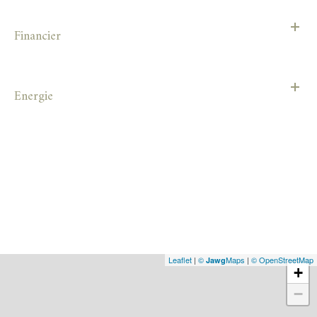
Financier
Energie
Leaflet
|
©
Maps
|
© OpenStreetMap
Jawg
+
−