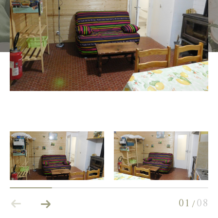
Budget
Pièces
0
1
2
3
4
5
Localisation
Surface
AFFINER LES CRITÈRES
01
08
/