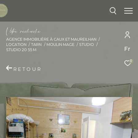
V
o
r
e
r
e
c
e
c
e
AGENCE IMMOBILIÈRE À CAUX ET MAUREILHAN
LOCATION
TARN
MOULIN MAGE
STUDIO
Effectuer une recherche
Fr
STUDIO 20 55 M
et trouver le bien qui correspond à vos
0
critères
RETOUR
Type d'offre
Location
Type de bien
Sélectionner