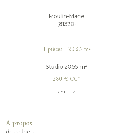
Parking
Terrasse
Piscine
Moulin-Mage
FILTRER PAR
(81320)
Coups de coeur
Exclusivités
Nouveautés
1 pièces - 20,55 m²
RECHERCHER
Studio 20.55 m²
280 €
CC*
REF : 2
a propos
de ce bien