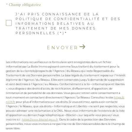
* Champ obligatoire
J'AI PRIS CONNAISSANCE DE LA
POLITIQUE DE CONFIDENTIALITÉ ET DES
INFORMATIONS RELATIVES AU
TRAITEMENT DE MES DONNÉES
PERSONNELLES (*)*
ENVOYER
Les informations recueillies sur ce formulaire sont enregistrées dans un fichier
informatisé par La Boite Immo agissant comme Sous-traitant du traitement pour la
gestion de la clientèle/prospects de l'Agence / du Réseau qui reste Responsable du
Traitement de vos Données personnelles. La base légale du traitement repose sur l'intérêt
légitime de l'Agence / du Réseau. Elles sont conservées jusqu'à demande de suppression
et sont destinées à l'Agence / au Réseau. Conformément à la loi « informatique et libertés
», vous disposez des droits d’accès, de rectification, d’effacement, d’opposition, de
limitation et de portabilité de vos données. Vous pouvez retirer votre consentement à
tout moment en contactant directement l’Agence / Le Réseau. Consultez le site
https://c
nil.fr/fr
pour plus d’informations sur vos droits. Si vous estimez, après avoir contacté
l'Agence / le Réseau, que vos droits « Informatique et Libertés » ne sont pas respectés, vous
pouvez adresser une réclamation à la CNIL. Nous vous informons de l’existence de la liste
d'opposition au démarchage téléphonique « Bloctel », sur laquelle vous pouvez vous
inscrire ici :
https://www.bloctel.gouv.fr
. Dans le cadre de la protection des Données
personnelles, nous vous invitons à ne pas inscrire de Données sensibles dans le champ de
saisie libre.