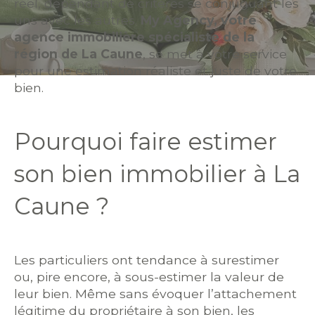
réel, dépendant de critères se conjuguant les
Budget
uns avec les autres.
My Agency, votre
agence immobilière spécialiste de la
région de La Caune
, se met à votre service
Pièces
pour une estimation réaliste et juste de votre
bien.
0
1
2
3
4
5
Localisation
Pourquoi faire estimer
son bien immobilier à La
Surface
Caune ?
Les particuliers ont tendance à surestimer
AFFINER LES CRITÈRES
ou, pire encore, à sous-estimer la valeur de
leur bien. Même sans évoquer l’attachement
légitime du propriétaire à son bien, les