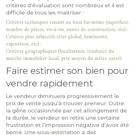
Parking
Terrasse
Piscine
critères d’évaluation sont nombreux et il est
difficile de tous les maitriser :
FILTRER PAR
Critères techniques tenant au bien lui-même (superficie,
nombre de pièces, vis-à-vis, année de construction, etc) ;
Critères plus subjectifs (état global, luminosité,
exposition, etc) ;
Coups de coeur
Exclusivités
Nouveautés
Critères géographiques (localisation, tendance du
marché immobilier local, prix moyen du mètre carré).
RECHERCHER
Faire estimer son bien pour
vendre rapidement
Le vendeur diminuera progressivement le
prix de vente jusqu’à trouver preneur. Outre
la gêne occasionnée par cet allongement de
la durée, le vendeur en retire une certaine
frustration et l’impression négative d’avoir été
berné. Une sous-estimation a des